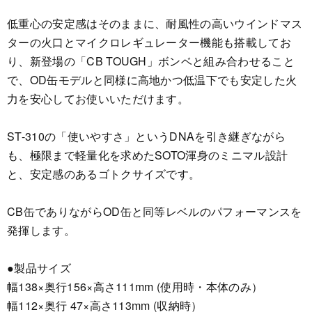
低重心の安定感はそのままに、耐風性の高いウインドマス
ターの火口とマイクロレギュレーター機能も搭載してお
り、新登場の「CB TOUGH」ボンベと組み合わせること
で、OD缶モデルと同様に高地かつ低温下でも安定した火
力を安心してお使いいただけます。
ST-310の「使いやすさ」というDNAを引き継ぎながら
も、極限まで軽量化を求めたSOTO渾身のミニマル設計
と、安定感のあるゴトクサイズです。
CB缶でありながらOD缶と同等レベルのパフォーマンスを
発揮します。
●製品サイズ
幅138×奥行156×高さ111mm (使用時・本体のみ）
幅112×奥行 47×高さ113mm (収納時）