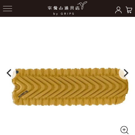
HOME
＞
スリーピングギア
＞
マット/ピロー