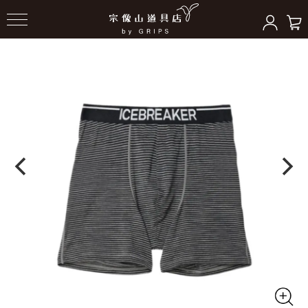
HOME
＞
ボトムス
＞
タイツ/ハーフパンツ/下着