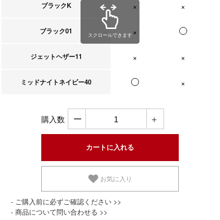
ブラックK
在庫なし
在庫なし
在庫
ブラック01
在庫なし
スクロールできます
ジェットヘザー11
在庫なし
在庫なし
ミッドナイトネイビー40
在庫なし
ー
＋
購入数
お気に入り
- ご購入前に必ずご確認ください >>
- 商品について問い合わせる >>