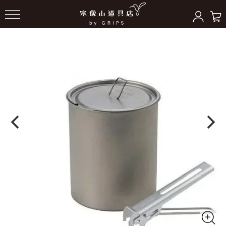
HOME
＞
クッキングギア
＞
ポット/クッカー