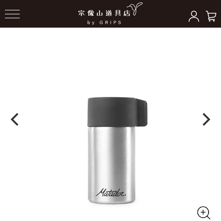
HOME
＞
アクセサリー（ギア）
＞
その他小物