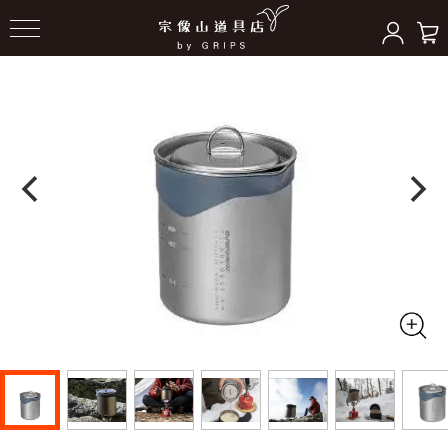
HOME
＞
クッキングギア
＞
ポット/クッカー