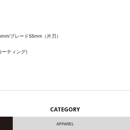
16mm/ブレード55mm（片刃）
コーティング)
CATEGORY
APPAREL