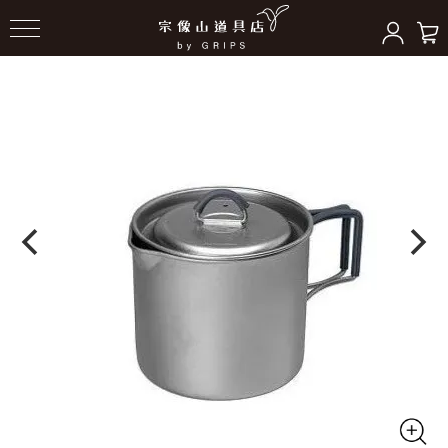
HOME
＞
クッキングギア
＞
ポット/クッカー