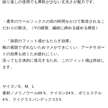
繰り返しの使用でも摩耗が少ない丈夫さが魅力です。
・通常のウールソックスの倍の時間をかけて製造されるこ
だわりの製法。（Yの縫製、繊細に締める緩める構造）
・『抜群のフィット感がもたらす効果』
靴の着脱でずれないためマメができにくい、アーチサポー
トの効果も続くため疲れにくい。
洗っても立体的に復元するため、このフィット感は持続し
ます。
サイズ／S、M、L
素材／メリノウール69％、ナイロン24％、ポリエステル
4％、ライクラスバンデックス3％