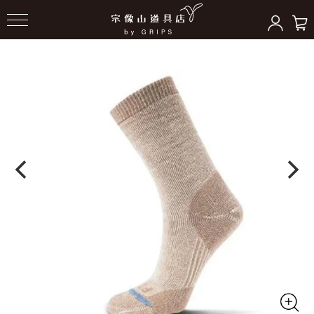
HOME
＞
フットウェア
＞
ソックス/その他