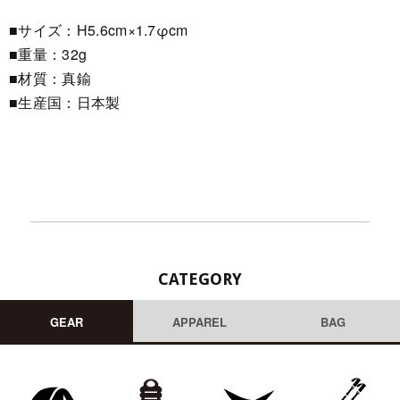
■サイズ：H5.6cm×1.7φcm
■重量：32g
■材質：真鍮
■生産国：日本製
CATEGORY
GEAR
APPAREL
BAG