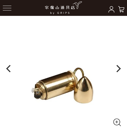
HOME
＞
バーナー/ストーブ
＞
トーチ/燃料/容器