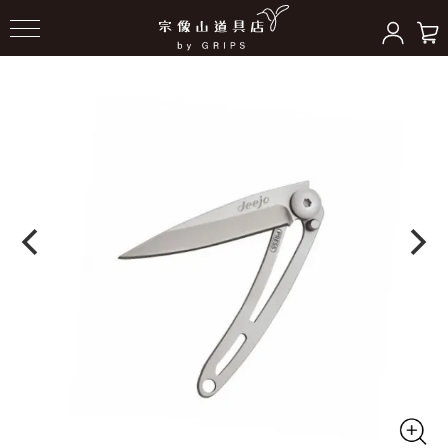
HOME
＞
アクセサリー（ギア）
＞
ナイフ/その他ツール