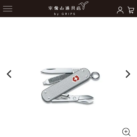
HOME
＞
アクセサリー（ギア）
＞
ナイフ/その他ツール