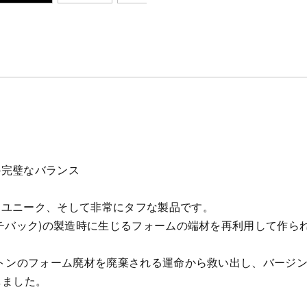
の完璧なバランス
てユニーク、そして非常にタフな製品です。
ッチバック)の製造時に生じるフォームの端材を再利用して作ら
。
8トンのフォーム廃材を廃棄される運命から救い出し、バージン
しました。