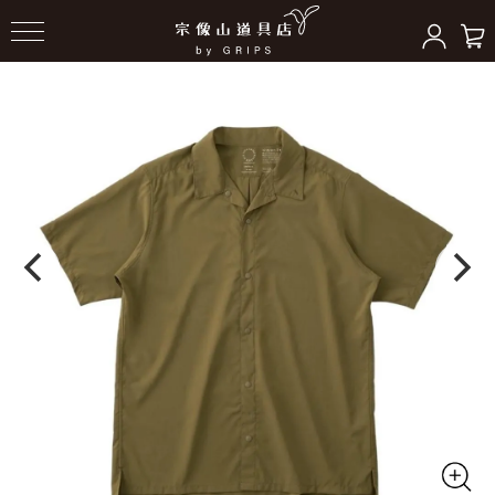
HOME
＞
トップス
＞
ウインドシェル/シャツ/他