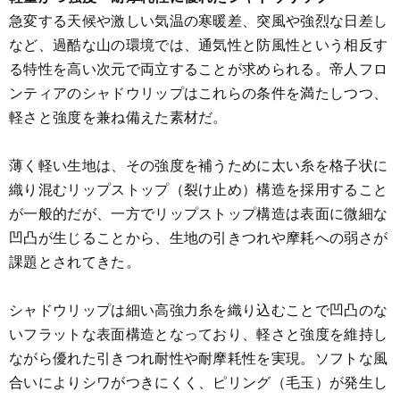
急変する天候や激しい気温の寒暖差、突風や強烈な日差し
など、過酷な山の環境では、通気性と防風性という相反す
る特性を高い次元で両立することが求められる。帝人フロ
ンティアのシャドウリップはこれらの条件を満たしつつ、
軽さと強度を兼ね備えた素材だ。
薄く軽い生地は、その強度を補うために太い糸を格子状に
織り混むリップストップ（裂け止め）構造を採用すること
が一般的だが、一方でリップストップ構造は表面に微細な
凹凸が生じることから、生地の引きつれや摩耗への弱さが
課題とされてきた。
シャドウリップは細い高強力糸を織り込むことで凹凸のな
いフラットな表面構造となっており、軽さと強度を維持し
ながら優れた引きつれ耐性や耐摩耗性を実現。ソフトな風
合いによりシワがつきにくく、ピリング（毛玉）が発生し