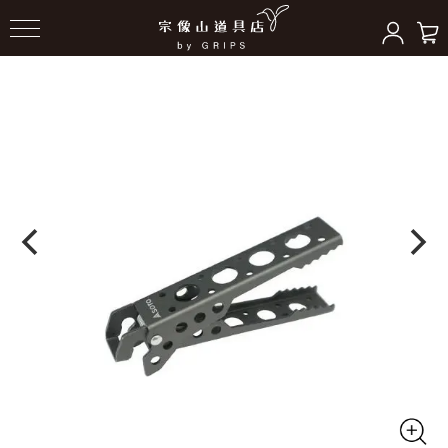
HOME
＞
クッキングギア
＞
ポット/クッカー