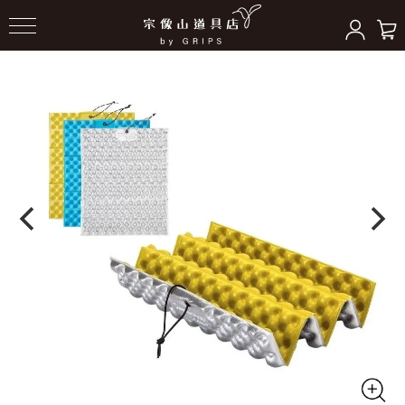
HOME
＞
フィールドギア
＞
シート/座布団/チェア