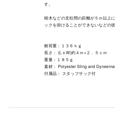
す。
樹木などの支柱間の距離が５ｍ以上
ックを掛けることができないなどの
耐荷重：１３６ｋｇ
長さ： (L x W)約４ｍ×２．５ｃｍ
重量：１８５ｇ
素材： Polyester Sling and Dyneem
付属品： スタッフサック付