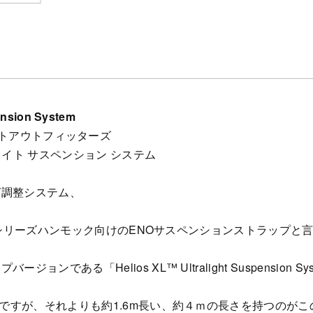
ension System
グルスネストアウトフィッターズ
ラライト サスペンション システム
グ調整システム、
シリーズハンモック向けのENOサスペンションストラップと言えば、Helios
である「Helios XL™ Ultralight Suspension S
mですが、それよりも約1.6m長い、約４ｍの長さを持つのが