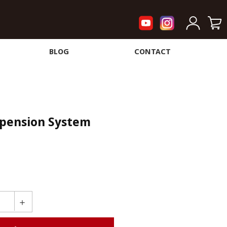
BLOG
CONTACT
spension System
＋