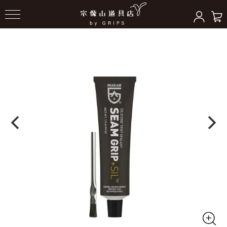
HOME
＞
テント/シェルター
＞
テントアクセサリー