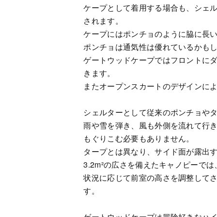
ケープとして着用する場合も、シェル
されます。
ケープにはポンチョのように脇に長
ポンチョは通気性は優れているかも
ゲートウッドケープではフロントに
きます。
またオープンスカートのデザインに
シェルターとして従来のポンチョや
雨や雪を弾き、風も外側を流れて行
もぐりこむ必要もありません。
タープとは異なり、サイド面が露出す
3.2m²の広さを備えたキャノピーで
状況に応じて前室の高さを調整して
す。
ゲートウッドケープは冒険好きなハイ