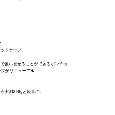
e
ウッドケープ
まで覆い被せることができるポンチョ
ープがリニューアル
ら実測296gと軽量に。
。