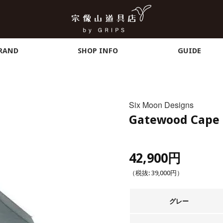
RAND
SHOP INFO
GUIDE
Six Moon Designs
Gatewood Cape
42,900円
（税抜:
39,000円
）
グレー