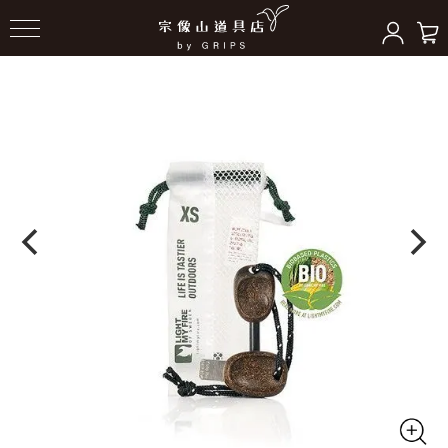
HOME
＞
バーナー/ストーブ
＞
トーチ/燃料/容器