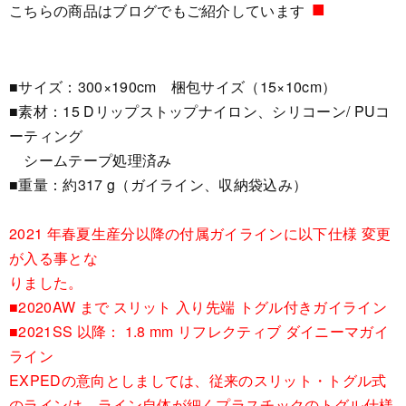
■
こちらの商品はブログでもご紹介しています
■サイズ：300×190cm 梱包サイズ（15×10cm）
■素材：15 Dリップストップナイロン、シリコーン/ PUコ
ーティング
シームテープ処理済み
■重量：約317 g（ガイライン、収納袋込み）
2021 年春夏生産分以降の付属ガイラインに以下仕様 変更
が入る事とな
りました。
■2020AW まで スリット 入り先端 トグル付きガイライン
■2021SS 以降： 1.8 mm リフレクティブ ダイニーマガイ
ライン
EXPEDの意向としましては、従来のスリット・トグル式
のラインは、ライン自体が細くプラスチックのトグル仕様