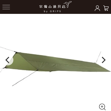
HOME
＞
テント/シェルター
＞
タープ/ポンチョ