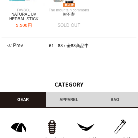
FAVSOL
The mountain commons
NATURAL UV
熊不寄
HERBAL STICK
3,300円
SOLD OUT
≪ Prev
61 - 83 / 全83商品中
CATEGORY
GEAR
APPAREL
BAG