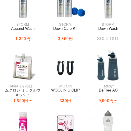
STORM
STORM
STORM
Apparel Wash
Down Care Kit
Down Wash
1,320円
3,850円
SOLD OUT
other（その他）
WOOJIN
Katadyn
ムクロジ ミラクルウ
WOOJIN U CLIP
BeFree AC
ォッシュ
1,650円
〜
330円
9,900円
〜