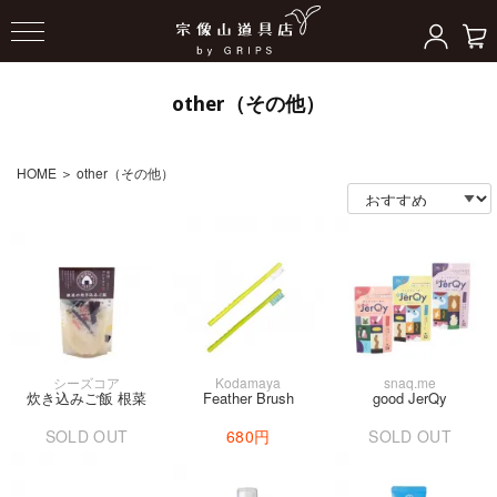
other（その他）
HOME
＞
other（その他）
シーズコア
Kodamaya
snaq.me
炊き込みご飯 根菜
Feather Brush
good JerQy
SOLD OUT
680円
SOLD OUT