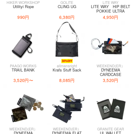
HIKER WORKSHOP
GOLITE
LITE WAY
Utilityi Rope
CLING UG
LITE WAY HIP BELT
POKKIE ULTRA
990円
6,380円
4,950円
PAAGO WORKS
allmansright
WEEKEND(ER）
TRAIL BANK
Krafs Stuff Sack
DYNEEMA
CARDCASE
3,520円
〜
8,085円
3,520円
WEEKEND(ER）
WEEKEND(ER）
GRANITE GEAR
DYNEEMA
DYNEEMA FLAT
UL WALLET