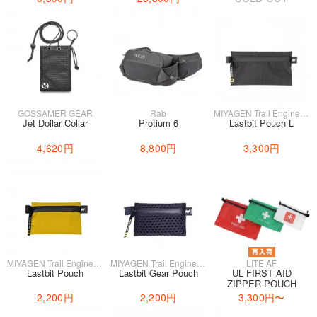
GOSSAMER GEAR
Rab
MIYAGEN Trail Engineering
Jet Dollar Collar
Protium 6
Lastbit Pouch L
4,620円
8,800円
3,300円
MIYAGEN Trail Engineering
MIYAGEN Trail Engineering
LITE AF
Lastbit Pouch
Lastbit Gear Pouch
UL FIRST AID
ZIPPER POUCH
2,200円
2,200円
3,300円
〜