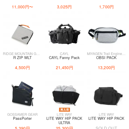
11,000円
〜
3,025円
1,700円
RIDGE MOUNTAIN GEAR
CAYL
MIYAGEN Trail Engineering
R ZIP WLT
CAYL Fanny Pack
OBSI PACK
4,500円
21,450円
13,200円
GOSSAMER GEAR
LITE WAY
LITE WAY
PassPorter
LITE WAY HIP PACK
LITE WAY HIP PACK
ULTRA
5,390円
25,300円
SOLD OUT