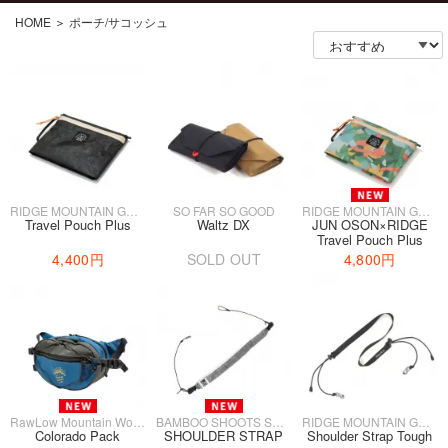
HOME
＞
ポーチ/サコッシュ
RIDGE MOUNTAIN GEAR
SO FAR SO GOOD
RIDGE MOUNTAIN GEAR
Travel Pouch Plus
Waltz DX
JUN OSON×RIDGE
Travel Pouch Plus
4,400円
SOLD OUT
4,800円
RawLow Mountain Works
BAMBOO SHOOTS SOUVENIR
RIDGE MOUNTAIN GEAR
Colorado Pack
SHOULDER STRAP
Shoulder Strap Tough