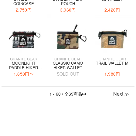
COINCASE
POUCH
2,750円
3,960円
2,420円
GRANITE GEAR
GRANITE GEAR
GRANITE GEAR
MOONLIGHT
CLASSIC CAMO
TRAIL WALLET M
PADDLE HIKER
HIKER WALLET
WALLET
1,650円
〜
SOLD OUT
1,980円
Next ≫
1 - 60 / 全69商品中