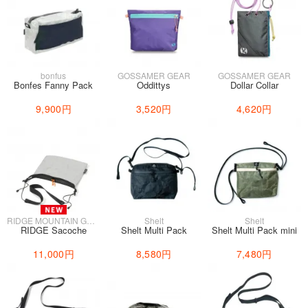
bonfus
GOSSAMER GEAR
GOSSAMER GEAR
Bonfes Fanny Pack
Oddittys
Dollar Collar
9,900円
3,520円
4,620円
RIDGE MOUNTAIN GEAR
Shelt
Shelt
RIDGE Sacoche
Shelt Multi Pack
Shelt Multi Pack mini
11,000円
8,580円
7,480円