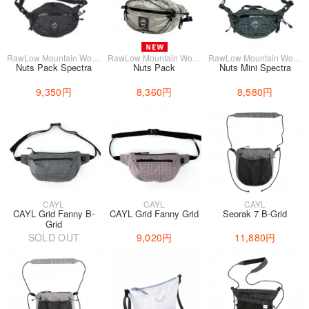
RawLow Mountain Works
RawLow Mountain Works
RawLow Mountain Works
Nuts Pack Spectra
Nuts Pack
Nuts Mini Spectra
9,350円
8,360円
8,580円
CAYL
CAYL
CAYL
CAYL Grid Fanny B-
CAYL Grid Fanny Grid
Seorak 7 B-Grid
Grid
SOLD OUT
9,020円
11,880円