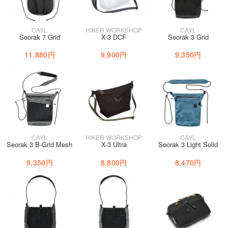
CAYL
HIKER WORKSHOP
CAYL
Seorak 7 Grid
X-3 DCF
Seorak 3 Grid
11,880円
9,900円
9,350円
CAYL
HIKER WORKSHOP
CAYL
Seorak 3 B-Grid Mesh
X-3 Ultra
Seorak 3 Light Solid
9,350円
8,800円
8,470円