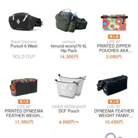
Black Diamond
norrona
LITE AF
Pursuit 6 Waist
femund econyl70 6L
PRINTED ZIPPER
Hip Pack
POUCHES AKA
HIKER WALLET
SOLD OUT
14,300円
3,080円
LITE AF
HIKER WORKSHOP
LITE AF
PRINTED DYNEEMA
DCF Pouch
DYNEEMA FEATHER
FEATHER WEIGHT
WEIGHT FANNY
FANNY PACK
PACK
11,550円
4,950円
〜
10,450円