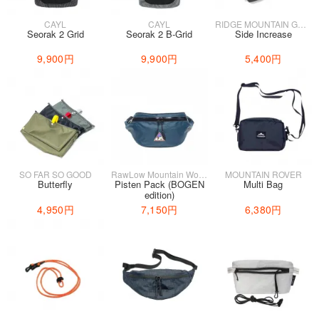
CAYL
CAYL
RIDGE MOUNTAIN GEAR
Seorak 2 Grid
Seorak 2 B-Grid
Side Increase
9,900円
9,900円
5,400円
SO FAR SO GOOD
RawLow Mountain Works
MOUNTAIN ROVER
Butterfly
Pisten Pack (BOGEN
Multi Bag
edition)
4,950円
7,150円
6,380円